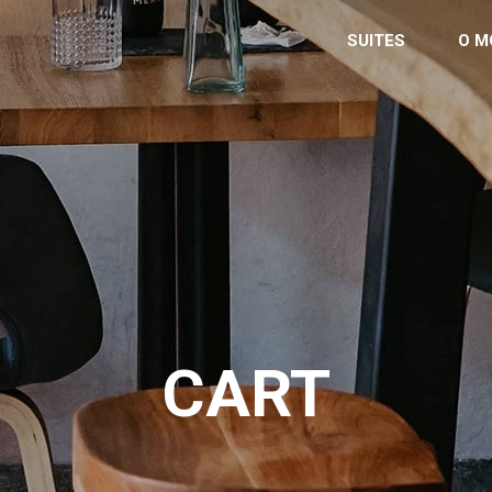
SUITES
O M
CART