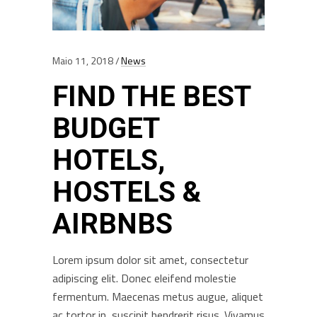
Maio 11, 2018
News
FIND THE BEST
BUDGET
HOTELS,
HOSTELS &
AIRBNBS
Lorem ipsum dolor sit amet, consectetur
adipiscing elit. Donec eleifend molestie
fermentum. Maecenas metus augue, aliquet
ac tortor in, suscipit hendrerit risus. Vivamus