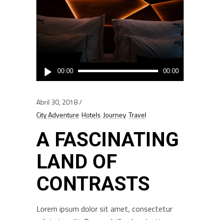
Reprodutor
00:00
00:00
de
áudio
Abril 30, 2018
City Adventure
Hotels
Journey
Travel
A FASCINATING
LAND OF
CONTRASTS
Lorem ipsum dolor sit amet, consectetur